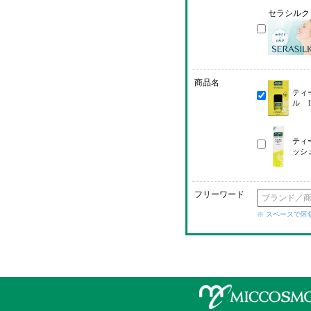
セラシルク
商品名
ティ
ル 1
ティ
ッシ
フリーワード
※ スペースで