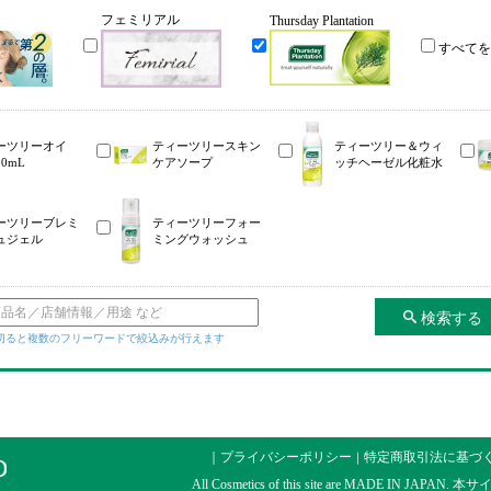
フェミリアル
Thursday Plantation
すべてを
ーツリーオイ
ティーツリースキン
ティーツリー＆ウィ
0mL
ケアソープ
ッチヘーゼル化粧水
ーツリーブレミ
ティーツリーフォー
ュジェル
ミングウォッシュ
検索する
区切ると複数のフリーワードで絞込みが行えます
｜プライバシーポリシー
特定商取引法に基づ
｜
All Cosmetics of this site are MADE IN JAPAN.
本サ